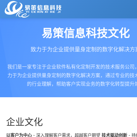
首页
易策信息科技文化
标准版商城系
标准版商城系
标准版商城系
统 (PHP)
统 (PHP)
统 (PHP)
解决方案
HOT
HOT
HOT
致力于为企业提供量身定制的数字化解决方
免费版、多端点
免费版、多端点
免费版、多端点
配货能力让众电
配货能力让众电
配货能力让众电
产品中心
我们是一家专注于企业软件私有化定制开发的技术服务公司
商经营方案，满
商经营方案，满
商经营方案，满
足开发者二开与
足开发者二开与
足开发者二开与
力于为企业提供量身定制的数字化解决方案，通过专业的技
项目案例
商家运营需求
商家运营需求
商家运营需求
的行业理解，帮助客户实现业务的数字化转型提升
新闻资讯
标准版商城系
标准版商城系
统 (PHP)
统 (PHP)
关于我们
HOT
HOT
企业文化
免费版、多端点
免费版、多端点
公司简介
配货能力让众电
配货能力让众电
商经营方案，满
商经营方案，满
以客户为中心
-
深入理解客户需求，超越客户期望
技术驱动创新
-
持