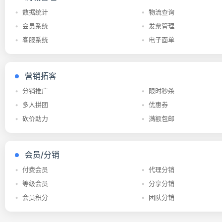
企业文化
足开发者二开与
足开发者二开与
数据统计
物流查询
商家运营需求
商家运营需求
会员系统
发票管理
客服系统
电子面单
营销拓客
分销推广
限时秒杀
多人拼团
优惠券
砍价助力
满额包邮
会员/分销
付费会员
代理分销
等级会员
分享分销
会员积分
团队分销