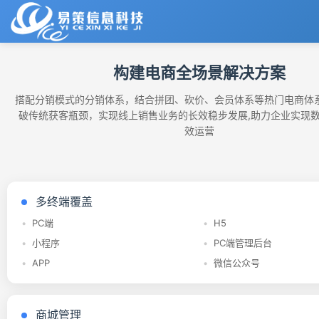
首页
构建电商全场景解决方案
标准版商城系
标准版商城系
标准版商城系
统 (PHP)
统 (PHP)
统 (PHP)
搭配分销模式的分销体系，结合拼团、砍价、会员体系等热门电商体
解决方案
HOT
HOT
HOT
破传统获客瓶颈，实现线上销售业务的长效稳步发展,助力企业实现
免费版、多端点
免费版、多端点
免费版、多端点
效运营
配货能力让众电
配货能力让众电
配货能力让众电
产品中心
商经营方案，满
商经营方案，满
商经营方案，满
足开发者二开与
足开发者二开与
足开发者二开与
项目案例
商家运营需求
商家运营需求
商家运营需求
多终端覆盖
新闻资讯
PC端
H5
标准版商城系
标准版商城系
统 (PHP)
小程序
统 (PHP)
PC端管理后台
关于我们
HOT
HOT
APP
微信公众号
免费版、多端点
免费版、多端点
公司简介
配货能力让众电
配货能力让众电
商经营方案，满
商经营方案，满
商城管理